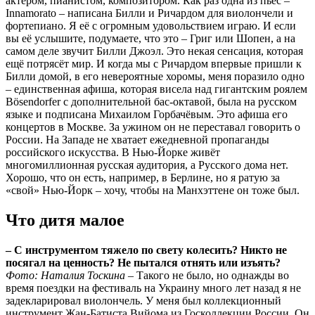
актёром, пианистом, композитором. Как раз одна из пьес –
Innamorato – написана Билли и Ричардом для виолончели и
фортепиано. Я её с огромным удовольствием играю. И если
вы её услышите, подумаете, что это – Григ или Шопен, а на
самом деле звучит Билли Джоэл. Это некая сенсация, которая
ещё потрясёт мир. И когда мы с Ричардом впервые пришли к
Билли домой, в его невероятные хоромы, меня поразило одно
– единственная афиша, которая висела над гигантским роялем
Bösendorfer с дополнительной бас-октавой, была на русском
языке и подписана Михаилом Горбачёвым. Это афиша его
концертов в Москве. За ужином он не переставал говорить о
России. На Западе не хватает ежедневной пропаганды
российского искусства. В Нью-Йорке живёт
многомиллионная русская аудитория, а Русского дома нет.
Хорошо, что он есть, например, в Берлине, но я ратую за
«свой» Нью-Йорк – хочу, чтобы на Манхэттене он тоже был.
Что дитя малое
– С инструментом тяжело по свету колесить? Никто не
посягал на ценность? Не пытался отнять или изъять?
Фото: Наталия Тоскина
– Такого не было, но однажды во
время поездки на фестиваль на Украину много лет назад я не
задекларировал виолончель. У меня был коллекционный
инструмент Жан-Батиста Вийома из Госколлекции России. Он