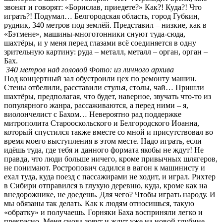
звонят и говорят: «Борислав, приедете?» Как?! Куда?! Что
играть?! Подумал… Белгородская область, город Губкин,
рудник, 340 метров под землёй. Представил – низкие, как в
«Бэтмене», машины-многотонники снуют туда-сюда,
шахтёры, и у меня перед глазами всё соединяется в одну
зрительную картину: руда – металл, металл – орган, орган –
Бах.
340 метров над головой Фото: из личного архива
Под концертный зал обустроили цех по ремонту машин.
Стены отбелили, расставили стулья, столы, чай… Пришли
шахтёры, предполагая, что будет, наверное, звучать что-то из
популярного жанра, рассаживаются, а перед ними – я,
виолончелист с Бахом… Невероятно рад поддержке
митрополита Старооскольского и Белгородского Иоанна,
который спустился также вместе со мной и присутствовал во
время моего выступления в этом месте. Надо играть, если
идёшь туда, где тебя и данного формата якобы не ждут! Не
правда, что люди больше ничего, кроме привычных шлягеров,
не понимают. Ростропович садился в вагон к машинисту и
ехал туда, куда поезд с пассажирами не ходит, и играл. Рихтер
в Сибири отправился в глухую деревню, куда, кроме как на
внедорожнике, не доедешь. Для чего? Чтобы играть народу. И
мы обязаны так делать. Как к людям относишься, такую
«обратку» и получаешь. Горняки Баха восприняли легко и
прекрасно. Меня снова зовут и ждут уже на новой глубине.