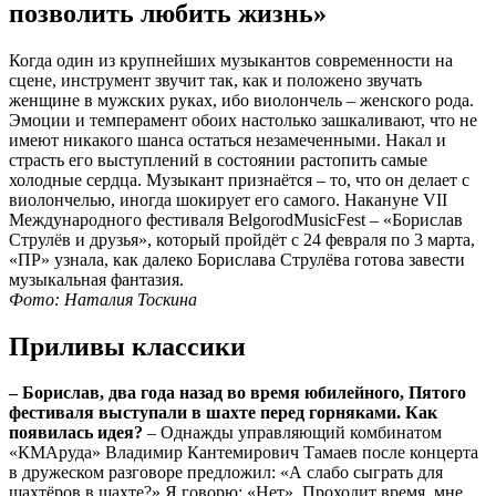
позволить любить жизнь»
Когда один из крупнейших музыкантов современности на
сцене, инструмент звучит так, как и положено звучать
женщине в мужских руках, ибо виолончель – женского рода.
Эмоции и темперамент обоих настолько зашкаливают, что не
имеют никакого шанса остаться незамеченными. Накал и
страсть его выступлений в состоянии растопить самые
холодные сердца. Музыкант признаётся – то, что он делает с
виолончелью, иногда шокирует его самого. Накануне VII
Международного фестиваля BelgorodMusicFest – «Борислав
Струлёв и друзья», который пройдёт с 24 февраля по 3 марта,
«ПР» узнала, как далеко Борислава Струлёва готова завести
музыкальная фантазия.
Фото: Наталия Тоскина
Приливы классики
– Борислав, два года назад во время юбилейного, Пятого
фестиваля выступали в шахте перед горняками. Как
появилась идея?
– Однажды управляющий комбинатом
«КМАруда» Владимир Кантемирович Тамаев после концерта
в дружеском разговоре предложил: «А слабо сыграть для
шахтёров в шахте?» Я говорю: «Нет». Проходит время, мне