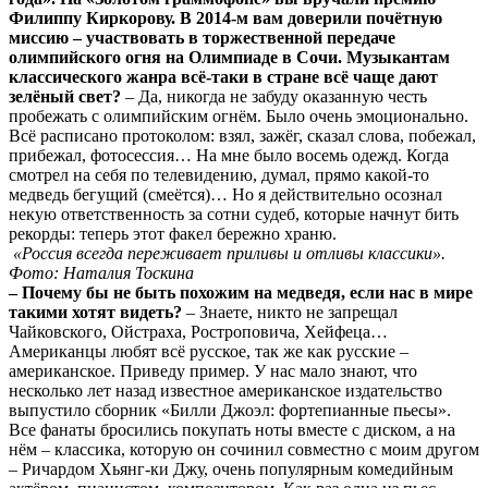
Филиппу Киркорову. В 2014-м вам доверили почётную
миссию – участвовать в торжественной передаче
олимпийского огня на Олимпиаде в Сочи. Музыкантам
классического жанра всё-таки в стране всё чаще дают
зелёный свет?
– Да, никогда не забуду оказанную честь
пробежать с олимпийским огнём. Было очень эмоционально.
Всё расписано протоколом: взял, зажёг, сказал слова, побежал,
прибежал, фотосессия… На мне было восемь одежд. Когда
смотрел на себя по телевидению, думал, прямо какой-то
медведь бегущий (смеётся)… Но я действительно осознал
некую ответственность за сотни судеб, которые начнут бить
рекорды: теперь этот факел бережно храню.
«Россия всегда переживает приливы и отливы классики».
Фото: Наталия Тоскина
– Почему бы не быть похожим на медведя, если нас в мире
такими хотят видеть?
– Знаете, никто не запрещал
Чайковского, Ойстраха, Ростроповича, Хейфеца…
Американцы любят всё русское, так же как русские –
американское. Приведу пример. У нас мало знают, что
несколько лет назад известное американское издательство
выпустило сборник «Билли Джоэл: фортепианные пьесы».
Все фанаты бросились покупать ноты вместе с диском, а на
нём – классика, которую он сочинил совместно с моим другом
– Ричардом Хьянг-ки Джу, очень популярным комедийным