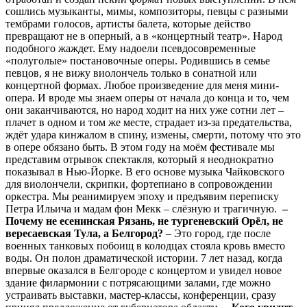
сошлись музыканты, мимы, композиторы, певцы с разными
тембрами голосов, артисты балета, которые действо
превращают не в оперный, а в «концертный театр». Народ
подобного жаждет. Ему надоели псевдосовременные
«полуголые» постановочные оперы. Родившись в семье
певцов, я не вижу виолончель только в сонатной или
концертной формах. Любое произведение для меня мини-
опера. И вроде мы знаем оперы от начала до конца и то, чем
они заканчиваются, но народ ходит на них уже сотни лет –
плачет в одном и том же месте, страдает из-за предательства,
ждёт удара кинжалом в спину, измены, смерти, потому что это
в опере обязано быть. В этом году на моём фестивале мы
представим отрывок спектакля, который я неоднократно
показывал в Нью-Йорке. В его основе музыка Чайковского
для виолончели, скрипки, фортепиано в сопровождении
оркестра. Мы реанимируем эпоху и предъявим переписку
Петра Ильича и мадам фон Мекк – слёзную и трагичную.
–
Почему не есенинская Рязань, не тургеневский Орёл, не
вересаевская Тула, а Белгород?
– Это город, где после
военных танковых побоищ в колодцах стояла кровь вместо
воды. Он полон драматической истории. 7 лет назад, когда
впервые оказался в Белгороде с концертом и увидел новое
здание филармонии с потрясающими залами, где можно
устраивать выставки, мастер-классы, конференции, сразу