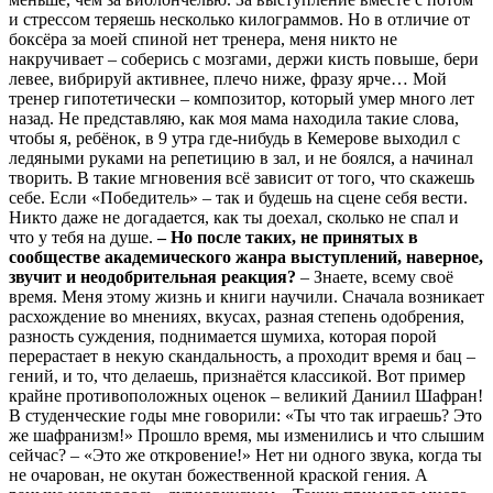
и стрессом теряешь несколько килограммов. Но в отличие от
боксёра за моей спиной нет тренера, меня никто не
накручивает – соберись с мозгами, держи кисть повыше, бери
левее, вибрируй активнее, плечо ниже, фразу ярче… Мой
тренер гипотетически – композитор, который умер много лет
назад. Не представляю, как моя мама находила такие слова,
чтобы я, ребёнок, в 9 утра где-нибудь в Кемерове выходил с
ледяными руками на репетицию в зал, и не боялся, а начинал
творить. В такие мгновения всё зависит от того, что скажешь
себе. Если «Победитель» – так и будешь на сцене себя вести.
Никто даже не догадается, как ты доехал, сколько не спал и
что у тебя на душе.
– Но после таких, не принятых в
сообществе академического жанра выступлений, наверное,
звучит и неодобрительная реакция?
– Знаете, всему своё
время. Меня этому жизнь и книги научили. Сначала возникает
расхождение во мнениях, вкусах, разная степень одобрения,
разность суждения, поднимается шумиха, которая порой
перерастает в некую скандальность, а проходит время и бац –
гений, и то, что делаешь, признаётся классикой. Вот пример
крайне противоположных оценок – великий Даниил Шафран!
В студенческие годы мне говорили: «Ты что так играешь? Это
же шафранизм!» Прошло время, мы изменились и что слышим
сейчас? – «Это же откровение!» Нет ни одного звука, когда ты
не очарован, не окутан божественной краской гения. А