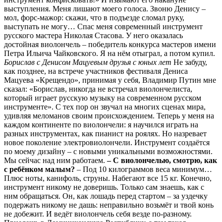
выступления. Меня лишают моего голоса. Звоню Денису –
мол, форс-мажор: скажи, что в подъезде сломал руку,
выступать не могу… Спас меня современный инструмент
русского мастера Николая Стасова. У него оказалась
достойная виолончель – победитель конкурса мастеров имени
Петра Ильича Чайковского. Я на нём отыграл, а потом купил.
Борислав с Денисом Мацуевым друзья с юных лет
Не забуду,
как позднее, на встрече участников фестиваля Дениса
Мацуева «Крещендо», принимая у себя, Владимир Путин мне
сказал: «Борислав, никогда не встречал виолончелиста,
который играет русскую музыку на современном русском
инструменте». С тех пор он звучал на многих сценах мира,
удивляя меломанов своим происхождением. Теперь у меня на
каждом континенте по виолончели: я научился играть на
разных инструментах, как пианист на роялях. Но назревает
новое поколение электровиолончели. Инструмент создаётся
по моему дизайну – с новыми уникальными возможностями.
Мы сейчас над ним работаем.
– С виолончелью, смотрю, как
с ребёнком малым?
– Под 10 килограммов веса минимум…
Плюс ноты, канифоль, струны. Набегают все 15 кг. Конечно,
инструмент никому не доверишь. Только сам знаешь, как с
ним обращаться. Он, как лошадь перед стартом – за уздечку
подержать никому не дашь: неправильно возьмёт и твой конь
не добежит. И ведёт виолончель себя везде по-разному.