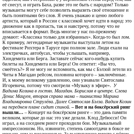
её снесут, и играть Баха, разве это не быть с народом? Только
музыканты могут себе позволить выразить своё отношение и
быть понятными без слов. Я очень уважаю и ценю любого
артиста, который в России с классикой хочет идти в народ: это
движение как в пропасть, так и навстречу, потому что не
вписывается в формат. Ведь многие у нас по-прежнему
думают: «Классика только для избранных». Когда-то был лом.
К примеру, легендарные музыканты выступали летом на
фестивале Рихтера в Тарусе при полном зале. Люди ехали на
электричках, автобусах, чтобы услышать, например,
Хиндемита или Берга. Заставьте сейчас кого-нибудь купить
билеты на Хиндемита или Берга! Он ответит: «Вы что,
смеётесь?» Я не могу не вспомнить, как мы с Бэлзой летели из
Читы в Магадан рейсом, половина которого – заключённые.
И, к моему великому удивлению, они узнавали Святослава
Игоревича, потому что смотрели «Музыку в эфире».
У
Вадима Козина в гостях. Магадан. Борислав в центре. Слева
Денис Мацуев, вторая справа мама – пианистка Марина
Владимировна Струлёва. Далее Святослав Бэлза. Вадим Козин
на переднем плане сидит спиной.
– Вот и на боксёрский ринг
вышли…
– Концерт на боксёрском ринге – это дань памяти
великим, которые до нас это уже делали. Клод Дебюсси! Он
играл, а на соседнем ринге проходили бои. Музыкальный
импрессионизм. Но, извините, степень самоотдачи в боксе не
меньше, чем за виолончелью. За выступление вместе с пóтом