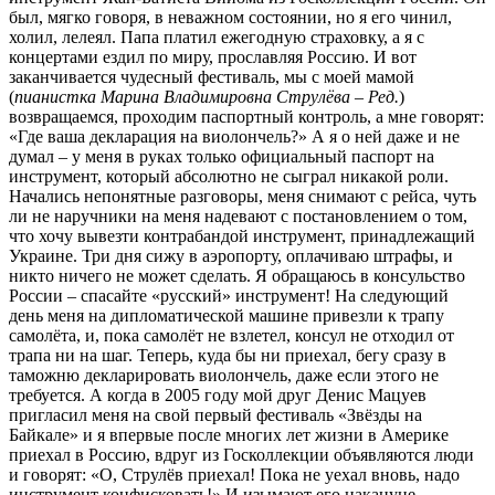
был, мягко говоря, в неважном состоянии, но я его чинил,
холил, лелеял. Папа платил ежегодную страховку, а я с
концертами ездил по миру, прославляя Россию. И вот
заканчивается чудесный фестиваль, мы с моей мамой
(
пианистка Марина Владимировна Струлёва – Ред.
)
возвращаемся, проходим паспортный контроль, а мне говорят:
«Где ваша декларация на виолончель?» А я о ней даже и не
думал – у меня в руках только официальный паспорт на
инструмент, который абсолютно не сыграл никакой роли.
Начались непонятные разговоры, меня снимают с рейса, чуть
ли не наручники на меня надевают с постановлением о том,
что хочу вывезти контрабандой инструмент, принадлежащий
Украине. Три дня сижу в аэропорту, оплачиваю штрафы, и
никто ничего не может сделать. Я обращаюсь в консульство
России – спасайте «русский» инструмент! На следующий
день меня на дипломатической машине привезли к трапу
самолёта, и, пока самолёт не взлетел, консул не отходил от
трапа ни на шаг. Теперь, куда бы ни приехал, бегу сразу в
таможню декларировать виолончель, даже если этого не
требуется. А когда в 2005 году мой друг Денис Мацуев
пригласил меня на свой первый фестиваль «Звёзды на
Байкале» и я впервые после многих лет жизни в Америке
приехал в Россию, вдруг из Госколлекции объявляются люди
и говорят: «О, Струлёв приехал! Пока не уехал вновь, надо
инструмент конфисковать!» И изымают его накануне