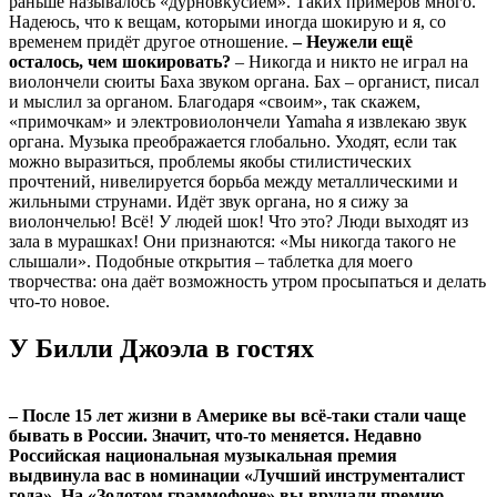
раньше называлось «дурновкусием». Таких примеров много.
Надеюсь, что к вещам, которыми иногда шокирую и я, со
временем придёт другое отношение.
– Неужели ещё
осталось, чем шокировать?
– Никогда и никто не играл на
виолончели сюиты Баха звуком органа. Бах – органист, писал
и мыслил за органом. Благодаря «своим», так скажем,
«примочкам» и электровиолончели Yamaha я извлекаю звук
органа. Музыка преображается глобально. Уходят, если так
можно выразиться, проблемы якобы стилистических
прочтений, нивелируется борьба между металлическими и
жильными струнами. Идёт звук органа, но я сижу за
виолончелью! Всё! У людей шок! Что это? Люди выходят из
зала в мурашках! Они признаются: «Мы никогда такого не
слышали». Подобные открытия – таблетка для моего
творчества: она даёт возможность утром просыпаться и делать
что-то новое.
У Билли Джоэла в гостях
– После 15 лет жизни в Америке вы всё-таки стали чаще
бывать в России. Значит, что-то меняется. Недавно
Российская национальная музыкальная премия
выдвинула вас в номинации «Лучший инструменталист
года». На «Золотом граммофоне» вы вручали премию