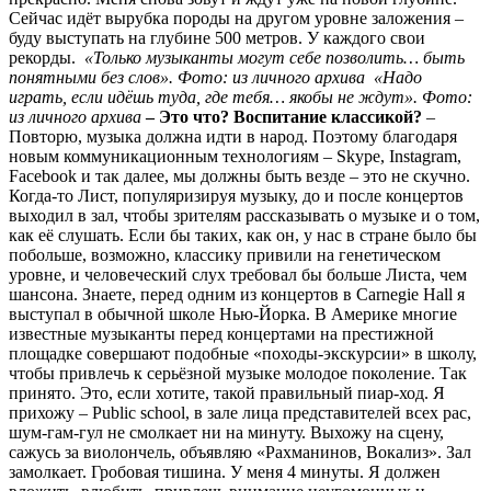
Сейчас идёт вырубка породы на другом уровне заложения –
буду выступать на глубине 500 метров. У каждого свои
рекорды.
«Только музыканты могут себе позволить… быть
понятными без слов». Фото: из личного архива
«Надо
играть, если идёшь туда, где тебя… якобы не ждут». Фото:
из личного архива
– Это что? Воспитание классикой?
–
Повторю, музыка должна идти в народ. Поэтому благодаря
новым коммуникационным технологиям – Skype, Instagram,
Facebook и так далее, мы должны быть везде – это не скучно.
Когда-то Лист, популяризируя музыку, до и после концертов
выходил в зал, чтобы зрителям рассказывать о музыке и о том,
как её слушать. Если бы таких, как он, у нас в стране было бы
побольше, возможно, классику привили на генетическом
уровне, и человеческий слух требовал бы больше Листа, чем
шансона. Знаете, перед одним из концертов в Carnegie Hall я
выступал в обычной школе Нью-Йорка. В Америке многие
известные музыканты перед концертами на престижной
площадке совершают подобные «походы-экскурсии» в школу,
чтобы привлечь к серьёзной музыке молодое поколение. Так
принято. Это, если хотите, такой правильный пиар-ход. Я
прихожу – Public school, в зале лица представителей всех рас,
шум-гам-гул не смолкает ни на минуту. Выхожу на сцену,
сажусь за виолончель, объявляю «Рахманинов, Вокализ». Зал
замолкает. Гробовая тишина. У меня 4 минуты. Я должен