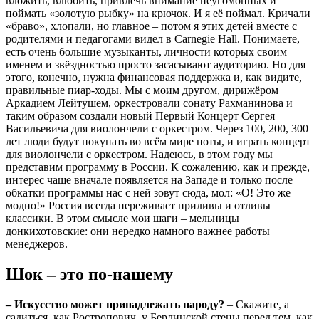
вложить, влюбить, привлечь внимание неугомонных и
поймать «золотую рыбку» на крючок. И я её поймал. Кричали
«браво», хлопали, но главное – потом я этих детей вместе с
родителями и педагогами видел в Carnegie Hall. Понимаете,
есть очень большие музыканты, личности которых своим
именем и звёздностью просто засасывают аудиторию. Но для
этого, конечно, нужна финансовая поддержка и, как видите,
правильные пиар-ходы. Мы с моим другом, дирижёром
Аркадием Лейтушем, оркестровали сонату Рахманинова и
таким образом создали новый Первый Концерт Сергея
Васильевича для виолончели с оркестром. Через 100, 200, 300
лет люди будут покупать во всём мире ноты, и играть концерт
для виолончели с оркестром. Надеюсь, в этом году мы
представим программу в России. К сожалению, как и прежде,
интерес чаще вначале появляется на Западе и только после
обкатки программы нас с ней зовут сюда, мол: «О! Это же
модно!» Россия всегда переживает приливы и отливы
классики. В этом смысле мои шаги – мельницы
донкихотовские: они нередко намного важнее работы
менеджеров.
Шок – это по-нашему
– Искусство может принадлежать народу?
– Скажите, а
садиться, как Ростропович, у Берлинской стены перед тем, как