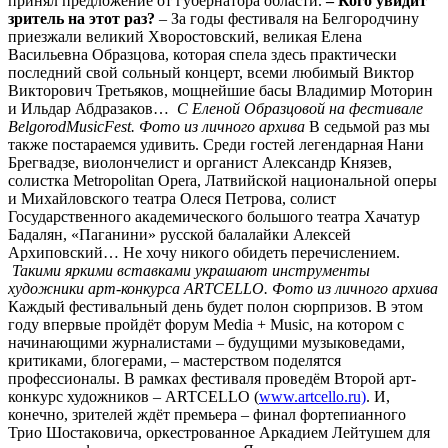
принял предложение от губернатора области.
– Кого увидит
зритель на этот раз?
– За годы фестиваля на Белгородчину
приезжали великий Хворостовский, великая Елена
Васильевна Образцова, которая спела здесь практически
последний свой сольный концерт, всеми любимый Виктор
Викторович Третьяков, мощнейшие басы Владимир Моторин
и Ильдар Абдразаков…
С Еленой Образцовой на фестивале
BelgorodMusicFest. Фото из личного архива
В седьмой раз мы
также постараемся удивить. Среди гостей легендарная Нани
Брегвадзе, виолончелист и органист Александр Князев,
солистка Metropolitan Opera, Латвийской национальной оперы
и Михайловского театра Олеся Петрова, солист
Государственного академического большого театра Хачатур
Бадалян, «Паганини» русской балалайки Алексей
Архиповский… Не хочу никого обидеть перечислением.
Такими яркими вставками украшают инструменты
художники арт-конкурса ARTCELLO. Фото из личного архива
Каждый фестивальный день будет полон сюрпризов. В этом
году впервые пройдёт форум Media + Music, на котором с
начинающими журналистами – будущими музыковедами,
критиками, блогерами, – мастерством поделятся
профессионалы. В рамках фестиваля проведём Второй арт-
конкурс художников – ARTCELLO (
www.artcello.ru)
. И,
конечно, зрителей ждёт премьера – финал фортепианного
Трио Шостаковича, оркестрованное Аркадием Лейтушем для