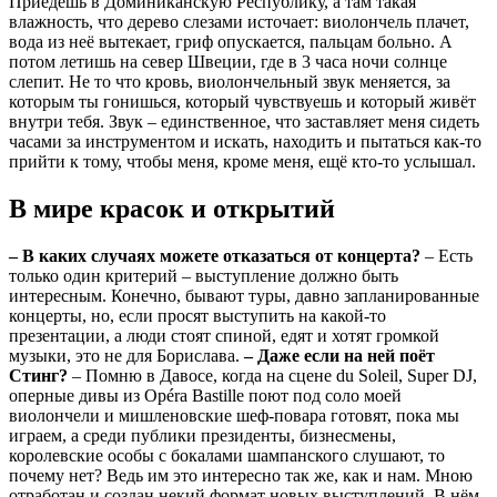
Приедешь в Доминиканскую Республику, а там такая
влажность, что дерево слезами источает: виолончель плачет,
вода из неё вытекает, гриф опускается, пальцам больно. А
потом летишь на север Швеции, где в 3 часа ночи солнце
слепит. Не то что кровь, виолончельный звук меняется, за
которым ты гонишься, который чувствуешь и который живёт
внутри тебя. Звук – единственное, что заставляет меня сидеть
часами за инструментом и искать, находить и пытаться как-то
прийти к тому, чтобы меня, кроме меня, ещё кто-то услышал.
В мире красок и открытий
– В каких случаях можете отказаться от концерта?
– Есть
только один критерий – выступление должно быть
интересным. Конечно, бывают туры, давно запланированные
концерты, но, если просят выступить на какой-то
презентации, а люди стоят спиной, едят и хотят громкой
музыки, это не для Борислава.
– Даже если на ней поёт
Стинг?
– Помню в Давосе, когда на сцене du Soleil, Super DJ,
оперные дивы из Opéra Bastille поют под соло моей
виолончели и мишленовские шеф-повара готовят, пока мы
играем, а среди публики президенты, бизнесмены,
королевские особы с бокалами шампанского слушают, то
почему нет? Ведь им это интересно так же, как и нам. Мною
отработан и создан некий формат новых выступлений. В нём