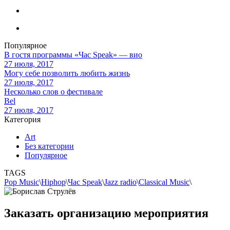
Популярное
В гостя программы «Час Speak» — вио
27 июля, 2017
Могу себе позволить любить жизнь
27 июля, 2017
Несколько слов о фестивале
Bel
27 июля, 2017
Категория
Art
Без категории
Популярное
TAGS
Pop Music
\
Hiphop
\
Час Speak
\
Jazz radio
\
Classical Music
\
Заказать организацию мероприятия